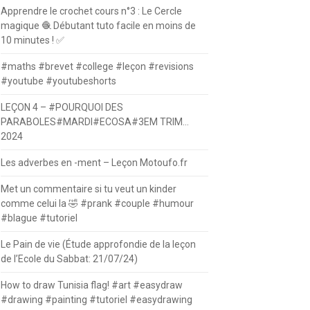
Apprendre le crochet cours n°3 : Le Cercle
magique 🧶 Débutant tuto facile en moins de
10 minutes ! ✅
#maths #brevet #college #leçon #revisions
#youtube #youtubeshorts
LEÇON 4 – #POURQUOI DES
PARABOLES#MARDI#ECOSA#3EM TRIM…
2024
Les adverbes en -ment – Leçon Motoufo.fr
Met un commentaire si tu veut un kinder
comme celui la 🤣 #prank #couple #humour
#blague #tutoriel
Le Pain de vie (Étude approfondie de la leçon
de l’Ecole du Sabbat: 21/07/24)
How to draw Tunisia flag! #art #easydraw
#drawing #painting #tutoriel #easydrawing