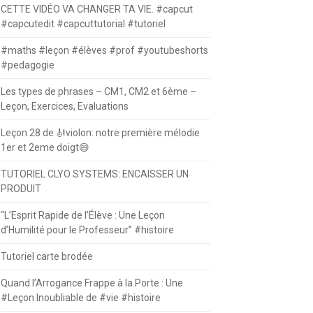
CETTE VIDÉO VA CHANGER TA VIE. #capcut
#capcutedit #capcuttutorial #tutoriel
#maths #leçon #élèves #prof #youtubeshorts
#pedagogie
Les types de phrases – CM1, CM2 et 6ème –
Leçon, Exercices, Evaluations
Leçon 28 de 🎻violon: notre première mélodie
1er et 2eme doigt😄
TUTORIEL CLYO SYSTEMS: ENCAISSER UN
PRODUIT
“L’Esprit Rapide de l’Élève : Une Leçon
d’Humilité pour le Professeur” #histoire
Tutoriel carte brodée
Quand l’Arrogance Frappe à la Porte : Une
#Leçon Inoubliable de #vie #histoire