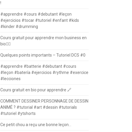
!
#apprendre #cours #debutant #leçon
#ejercicios #tocar #tutoriel #enfant #kids
#kinder #drumming
Cours gratuit pour apprendre mon business en
bio⛓️‍💥
Quelques points importants – Tutoriel DCS #0
#apprendre #batterie #debutant #cours
#leçon #batería #ejercicios #rythme #exercice
#lecciones
Cours gratuit en bio pour apprendre 🔗
COMMENT DESSINER PERSONNAGE DE DESSIN
ANIMÉ ? #tutorial #art #dessin #tutorials
#tutoriel #ytshorts
Ce petit chou a reçu une bonne leçon…