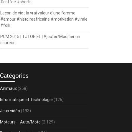
#coffee #shorts
Leçon de vie : la vrai valeur d’une femme
#amour #histoireafricaine #motivation #virale
#folk
PCM 2015 | TUTORIEL | Ajouter/Modifier un
coureur.
Catégories
Animaux
(258)
Informatique et Technologie
(126)
Jeux vidéo
(193)
Moteurs – Auto/Moto
(2 129)