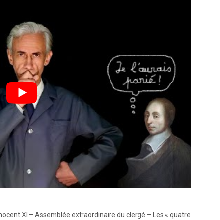
 Innocent XI – Assemblée extraordinaire du clergé – Les « quatre