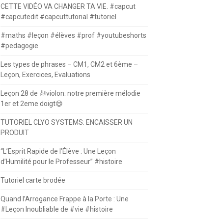
CETTE VIDÉO VA CHANGER TA VIE. #capcut
#capcutedit #capcuttutorial #tutoriel
#maths #leçon #élèves #prof #youtubeshorts
#pedagogie
Les types de phrases – CM1, CM2 et 6ème –
Leçon, Exercices, Evaluations
Leçon 28 de 🎻violon: notre première mélodie
1er et 2eme doigt😄
TUTORIEL CLYO SYSTEMS: ENCAISSER UN
PRODUIT
“L’Esprit Rapide de l’Élève : Une Leçon
d’Humilité pour le Professeur” #histoire
Tutoriel carte brodée
Quand l’Arrogance Frappe à la Porte : Une
#Leçon Inoubliable de #vie #histoire