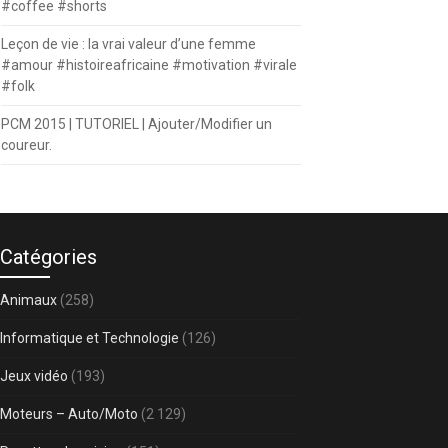
#coffee #shorts
Leçon de vie : la vrai valeur d’une femme
#amour #histoireafricaine #motivation #virale
#folk
PCM 2015 | TUTORIEL | Ajouter/Modifier un
coureur.
Catégories
Animaux
(258)
Informatique et Technologie
(126)
Jeux vidéo
(193)
Moteurs – Auto/Moto
(2 129)