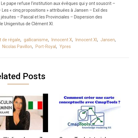
 Le pape refuse l’institution aux évêques qui y ont souscrit –
Les « cinq propositions » attribuées à Jansen – Exil des
jésuites – Pascal et les Provinciales – Dispersion des
le Unigenitus de Clément XI.
t de régale
,
gallicanisme
,
Innocent X
,
Innocent XI
,
Jansen
,
,
Nicolas Pavillon
,
Port-Royal
,
Ypres
lated Posts