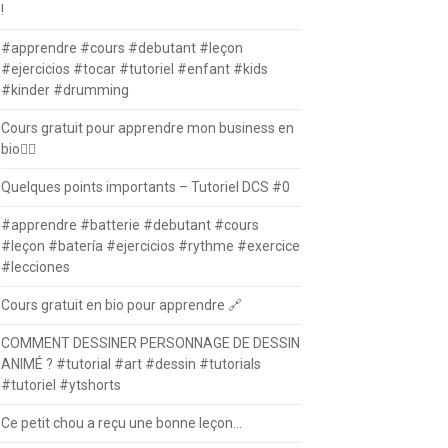
!
#apprendre #cours #debutant #leçon
#ejercicios #tocar #tutoriel #enfant #kids
#kinder #drumming
Cours gratuit pour apprendre mon business en
bio⛓️‍💥
Quelques points importants – Tutoriel DCS #0
#apprendre #batterie #debutant #cours
#leçon #batería #ejercicios #rythme #exercice
#lecciones
Cours gratuit en bio pour apprendre 🔗
COMMENT DESSINER PERSONNAGE DE DESSIN
ANIMÉ ? #tutorial #art #dessin #tutorials
#tutoriel #ytshorts
Ce petit chou a reçu une bonne leçon…