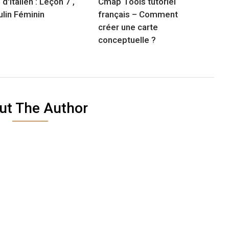
d'Italien : Leçon 7 ,
Cmap Tools tutoriel
lin Féminin
français – Comment
créer une carte
conceptuelle ?
ut The Author