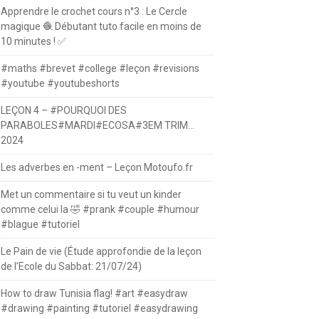
Apprendre le crochet cours n°3 : Le Cercle
magique 🧶 Débutant tuto facile en moins de
10 minutes ! ✅
#maths #brevet #college #leçon #revisions
#youtube #youtubeshorts
LEÇON 4 – #POURQUOI DES
PARABOLES#MARDI#ECOSA#3EM TRIM…
2024
Les adverbes en -ment – Leçon Motoufo.fr
Met un commentaire si tu veut un kinder
comme celui la 🤣 #prank #couple #humour
#blague #tutoriel
Le Pain de vie (Étude approfondie de la leçon
de l’Ecole du Sabbat: 21/07/24)
How to draw Tunisia flag! #art #easydraw
#drawing #painting #tutoriel #easydrawing