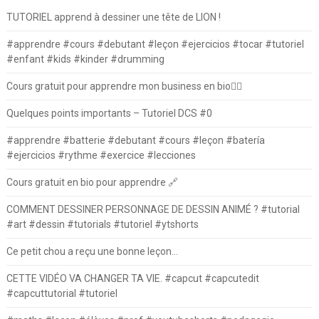
TUTORIEL apprend à dessiner une tête de LION !
#apprendre #cours #debutant #leçon #ejercicios #tocar #tutoriel
#enfant #kids #kinder #drumming
Cours gratuit pour apprendre mon business en bio⛓️‍💥
Quelques points importants – Tutoriel DCS #0
#apprendre #batterie #debutant #cours #leçon #batería
#ejercicios #rythme #exercice #lecciones
Cours gratuit en bio pour apprendre 🔗
COMMENT DESSINER PERSONNAGE DE DESSIN ANIMÉ ? #tutorial
#art #dessin #tutorials #tutoriel #ytshorts
Ce petit chou a reçu une bonne leçon…
CETTE VIDÉO VA CHANGER TA VIE. #capcut #capcutedit
#capcuttutorial #tutoriel