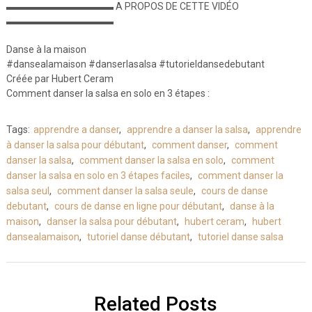
▬▬▬▬▬▬▬▬▬▬▬ A PROPOS DE CETTE VIDÉO
▬▬▬▬▬▬▬▬▬▬▬
Danse à la maison
#dansealamaison #danserlasalsa #tutorieldansedebutant
Créée par Hubert Ceram
Comment danser la salsa en solo en 3 étapes :
Tags:
apprendre a danser
,
apprendre a danser la salsa
,
apprendre
à danser la salsa pour débutant
,
comment danser
,
comment
danser la salsa
,
comment danser la salsa en solo
,
comment
danser la salsa en solo en 3 étapes faciles
,
comment danser la
salsa seul
,
comment danser la salsa seule
,
cours de danse
debutant
,
cours de danse en ligne pour débutant
,
danse à la
maison
,
danser la salsa pour débutant
,
hubert ceram
,
hubert
dansealamaison
,
tutoriel danse débutant
,
tutoriel danse salsa
Related Posts