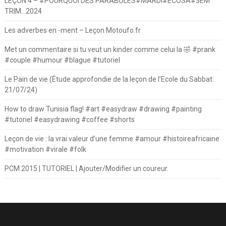
LEÇON 4 – #POURQUOI DES PARABOLES#MARDI#ECOSA#3EM
TRIM…2024
Les adverbes en -ment – Leçon Motoufo.fr
Met un commentaire si tu veut un kinder comme celui la 🤣 #prank
#couple #humour #blague #tutoriel
Le Pain de vie (Étude approfondie de la leçon de l’Ecole du Sabbat:
21/07/24)
How to draw Tunisia flag! #art #easydraw #drawing #painting
#tutoriel #easydrawing #coffee #shorts
Leçon de vie : la vrai valeur d’une femme #amour #histoireafricaine
#motivation #virale #folk
PCM 2015 | TUTORIEL | Ajouter/Modifier un coureur.