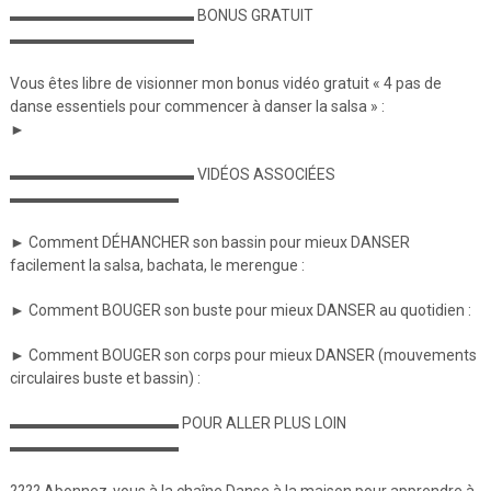
▬▬▬▬▬▬▬▬▬▬▬▬ BONUS GRATUIT
▬▬▬▬▬▬▬▬▬▬▬▬
Vous êtes libre de visionner mon bonus vidéo gratuit « 4 pas de
danse essentiels pour commencer à danser la salsa » :
►
▬▬▬▬▬▬▬▬▬▬▬▬ VIDÉOS ASSOCIÉES
▬▬▬▬▬▬▬▬▬▬▬
► Comment DÉHANCHER son bassin pour mieux DANSER
facilement la salsa, bachata, le merengue :
► Comment BOUGER son buste pour mieux DANSER au quotidien :
► Comment BOUGER son corps pour mieux DANSER (mouvements
circulaires buste et bassin) :
▬▬▬▬▬▬▬▬▬▬▬ POUR ALLER PLUS LOIN
▬▬▬▬▬▬▬▬▬▬▬
???? Abonnez-vous à la chaîne Danse à la maison pour apprendre à