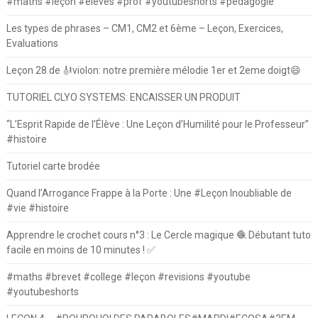
#maths #leçon #élèves #prof #youtubeshorts #pedagogie
Les types de phrases – CM1, CM2 et 6ème – Leçon, Exercices,
Evaluations
Leçon 28 de 🎻violon: notre première mélodie 1er et 2eme doigt😄
TUTORIEL CLYO SYSTEMS: ENCAISSER UN PRODUIT
“L’Esprit Rapide de l’Élève : Une Leçon d’Humilité pour le Professeur”
#histoire
Tutoriel carte brodée
Quand l’Arrogance Frappe à la Porte : Une #Leçon Inoubliable de
#vie #histoire
Apprendre le crochet cours n°3 : Le Cercle magique 🧶 Débutant tuto
facile en moins de 10 minutes ! ✅
#maths #brevet #college #leçon #revisions #youtube
#youtubeshorts