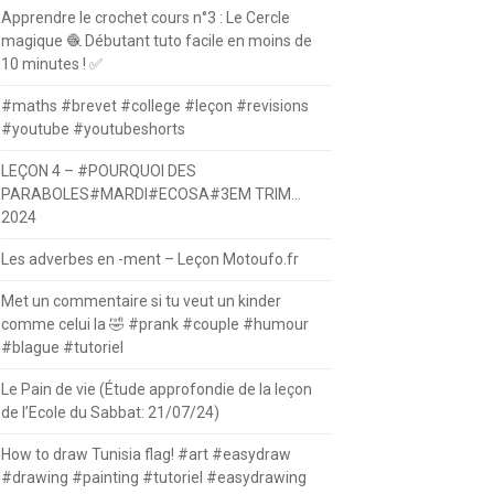
Apprendre le crochet cours n°3 : Le Cercle
magique 🧶 Débutant tuto facile en moins de
10 minutes ! ✅
#maths #brevet #college #leçon #revisions
#youtube #youtubeshorts
LEÇON 4 – #POURQUOI DES
PARABOLES#MARDI#ECOSA#3EM TRIM…
2024
Les adverbes en -ment – Leçon Motoufo.fr
Met un commentaire si tu veut un kinder
comme celui la 🤣 #prank #couple #humour
#blague #tutoriel
Le Pain de vie (Étude approfondie de la leçon
de l’Ecole du Sabbat: 21/07/24)
How to draw Tunisia flag! #art #easydraw
#drawing #painting #tutoriel #easydrawing