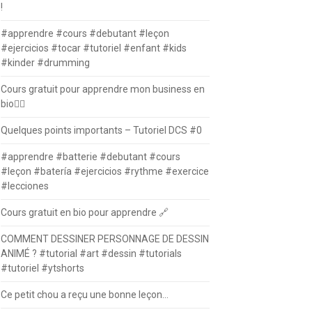
!
#apprendre #cours #debutant #leçon
#ejercicios #tocar #tutoriel #enfant #kids
#kinder #drumming
Cours gratuit pour apprendre mon business en
bio⛓️‍💥
Quelques points importants – Tutoriel DCS #0
#apprendre #batterie #debutant #cours
#leçon #batería #ejercicios #rythme #exercice
#lecciones
Cours gratuit en bio pour apprendre 🔗
COMMENT DESSINER PERSONNAGE DE DESSIN
ANIMÉ ? #tutorial #art #dessin #tutorials
#tutoriel #ytshorts
Ce petit chou a reçu une bonne leçon…