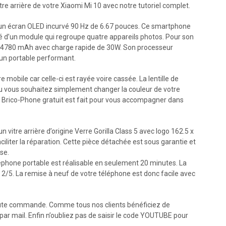
 arrière de votre Xiaomi Mi 10 avec notre tutoriel complet.
 d’un écran OLED incurvé 90 Hz de 6.67 pouces. Ce smartphone
 d’un module qui regroupe quatre appareils photos. Pour son
e 4780 mAh avec charge rapide de 30W. Son processeur
un portable performant.
 mobile car celle-ci est rayée voire cassée. La lentille de
Ou vous souhaitez simplement changer la couleur de votre
éo Brico-Phone gratuit est fait pour vous accompagner dans
vitre arrière d’origine Verre Gorilla Class 5 avec logo 162.5 x
ciliter la réparation. Cette pièce détachée est sous garantie et
ose.
léphone portable est réalisable en seulement 20 minutes. La
e 2/5. La remise à neuf de votre téléphone est donc facile avec
oute commande. Comme tous nos clients bénéficiez de
 par mail. Enfin n’oubliez pas de saisir le code YOUTUBE pour