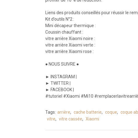
Liens des produits conseillés pour réussir le rem
Kit d’outils N°2 :
Mini décapeur thermique :
Coussin chauffant :
vitre arrière Xiaomi noire :
vitre arrière Xiaomi verte :
vitre arrière Xiaomi rose :
● NOUS SUIVRE ●
► INSTAGRAM |
► TWITTER |
► FACEBOOK |
#tutoriel #Xiaomi #Mi10 #remplacerlavitrearri
Tags:
arrière
,
cache batterie
,
coque
,
coque a
vitre
,
vitre cassée
,
Xiaomi