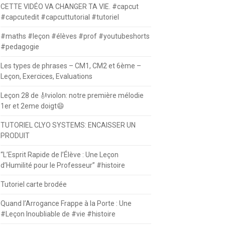
CETTE VIDÉO VA CHANGER TA VIE. #capcut
#capcutedit #capcuttutorial #tutoriel
#maths #leçon #élèves #prof #youtubeshorts
#pedagogie
Les types de phrases – CM1, CM2 et 6ème –
Leçon, Exercices, Evaluations
Leçon 28 de 🎻violon: notre première mélodie
1er et 2eme doigt😄
TUTORIEL CLYO SYSTEMS: ENCAISSER UN
PRODUIT
“L’Esprit Rapide de l’Élève : Une Leçon
d’Humilité pour le Professeur” #histoire
Tutoriel carte brodée
Quand l’Arrogance Frappe à la Porte : Une
#Leçon Inoubliable de #vie #histoire