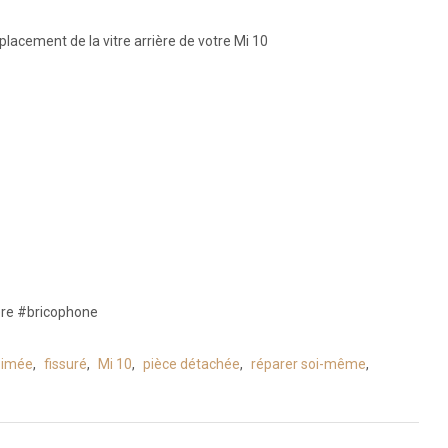
placement de la vitre arrière de votre Mi 10
ère #bricophone
bimée
,
fissuré
,
Mi 10
,
pièce détachée
,
réparer soi-même
,