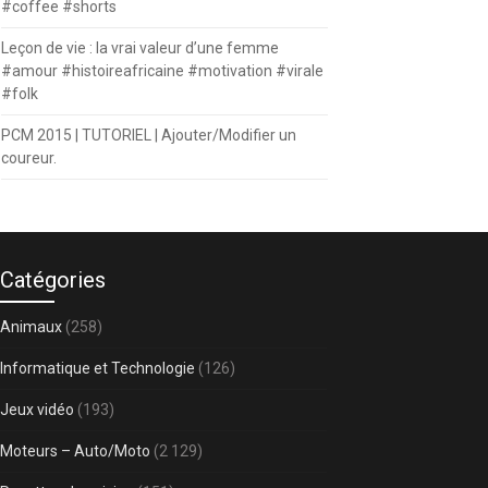
#coffee #shorts
Leçon de vie : la vrai valeur d’une femme
#amour #histoireafricaine #motivation #virale
#folk
PCM 2015 | TUTORIEL | Ajouter/Modifier un
coureur.
Catégories
Animaux
(258)
Informatique et Technologie
(126)
Jeux vidéo
(193)
Moteurs – Auto/Moto
(2 129)