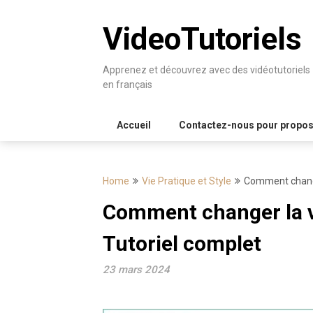
Skip
to
VideoTutoriels
content
Apprenez et découvrez avec des vidéotutoriels
en français
Accueil
Contactez-nous pour proposer
Home
Vie Pratique et Style
Comment changer
Comment changer la vi
Tutoriel complet
23 mars 2024