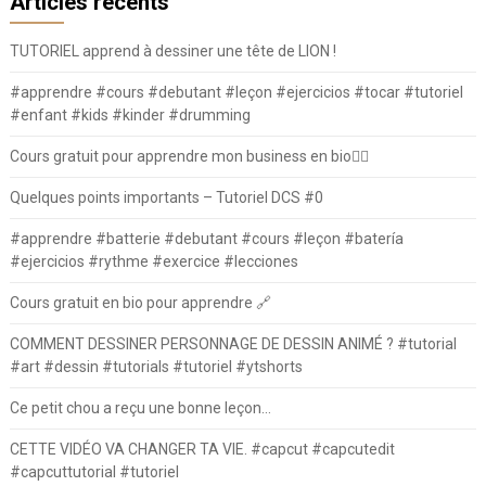
Articles récents
TUTORIEL apprend à dessiner une tête de LION !
#apprendre #cours #debutant #leçon #ejercicios #tocar #tutoriel
#enfant #kids #kinder #drumming
Cours gratuit pour apprendre mon business en bio⛓️‍💥
Quelques points importants – Tutoriel DCS #0
#apprendre #batterie #debutant #cours #leçon #batería
#ejercicios #rythme #exercice #lecciones
Cours gratuit en bio pour apprendre 🔗
COMMENT DESSINER PERSONNAGE DE DESSIN ANIMÉ ? #tutorial
#art #dessin #tutorials #tutoriel #ytshorts
Ce petit chou a reçu une bonne leçon…
CETTE VIDÉO VA CHANGER TA VIE. #capcut #capcutedit
#capcuttutorial #tutoriel