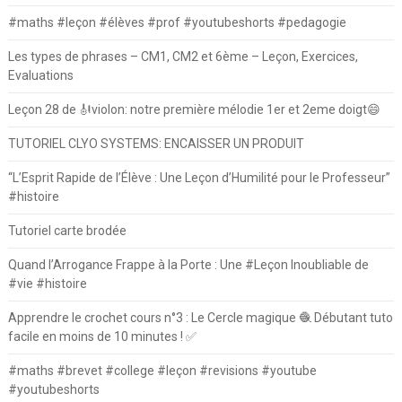
#maths #leçon #élèves #prof #youtubeshorts #pedagogie
Les types de phrases – CM1, CM2 et 6ème – Leçon, Exercices,
Evaluations
Leçon 28 de 🎻violon: notre première mélodie 1er et 2eme doigt😄
TUTORIEL CLYO SYSTEMS: ENCAISSER UN PRODUIT
“L’Esprit Rapide de l’Élève : Une Leçon d’Humilité pour le Professeur”
#histoire
Tutoriel carte brodée
Quand l’Arrogance Frappe à la Porte : Une #Leçon Inoubliable de
#vie #histoire
Apprendre le crochet cours n°3 : Le Cercle magique 🧶 Débutant tuto
facile en moins de 10 minutes ! ✅
#maths #brevet #college #leçon #revisions #youtube
#youtubeshorts