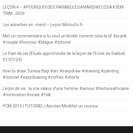
LEÇON 4 – #POURQUOI DES PARABOLES#MARDI#ECOSA#3EM
TRIM…2024
Les adverbes en -ment – Leçon Motoufo.fr
Met un commentaire si tu veut un kinder comme celui la 🤣 #prank
#couple #humour #blague #tutoriel
Le Pain de vie (Étude approfondie de la leçon de l’Ecole du Sabbat:
21/07/24)
How to draw Tunisia flag! #art #easydraw #drawing #painting
#tutoriel #easydrawing #coffee #shorts
Leçon de vie : la vrai valeur d’une femme #amour #histoireafricaine
#motivation #virale #folk
PCM 2015 | TUTORIEL | Ajouter/Modifier un coureur.