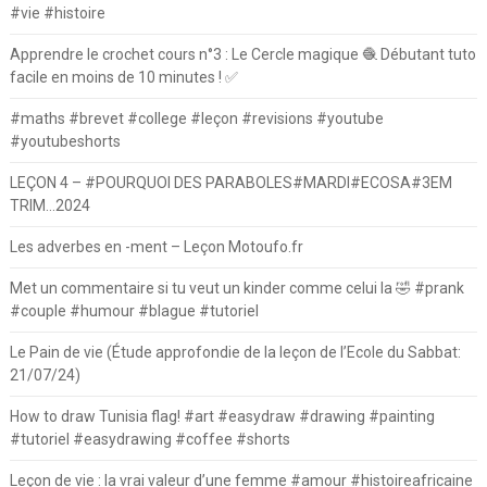
#vie #histoire
Apprendre le crochet cours n°3 : Le Cercle magique 🧶 Débutant tuto
facile en moins de 10 minutes ! ✅
#maths #brevet #college #leçon #revisions #youtube
#youtubeshorts
LEÇON 4 – #POURQUOI DES PARABOLES#MARDI#ECOSA#3EM
TRIM…2024
Les adverbes en -ment – Leçon Motoufo.fr
Met un commentaire si tu veut un kinder comme celui la 🤣 #prank
#couple #humour #blague #tutoriel
Le Pain de vie (Étude approfondie de la leçon de l’Ecole du Sabbat:
21/07/24)
How to draw Tunisia flag! #art #easydraw #drawing #painting
#tutoriel #easydrawing #coffee #shorts
Leçon de vie : la vrai valeur d’une femme #amour #histoireafricaine