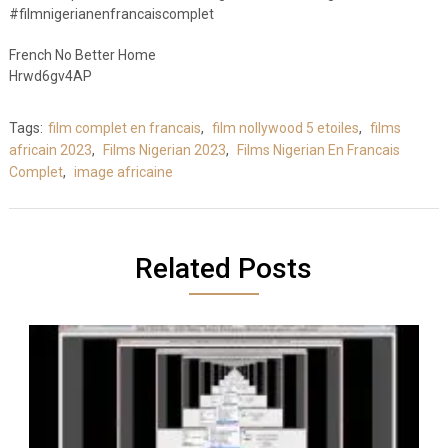
#filmnigerianenfrancaiscomplet
French No Better Home
Hrwd6gv4AP
Tags:
film complet en francais
,
film nollywood 5 etoiles
,
films
africain 2023
,
Films Nigerian 2023
,
Films Nigerian En Francais
Complet
,
image africaine
Related Posts