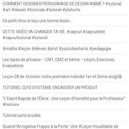
COMMENT DESSINER PERSONNAGE DE DESSIN ANIMÉ ? #tutorial
#art #dessin #tutorials #tutoriel #ytshorts
Ce petit chou a reçu une bonne leçon…
CETTE VIDÉO VA CHANGER TA VIE. #capcut #capcutedit
#capcuttutorial #tutoriel
#maths #leçon #élèves #prof #youtubeshorts #pedagogie
Les types de phrases – CM1, CM2 et 6ème – Leçon, Exercices,
Evaluations
Leçon 28 de 🎻violon: notre première mélodie 1er et 2eme doigt😄
TUTORIEL CLYO SYSTEMS: ENCAISSER UN PRODUIT
“L’Esprit Rapide de l’Élève : Une Leçon d’Humilité pour le Professeur”
#histoire
Tutoriel carte brodée
Quand l’Arrogance Frappe à la Porte : Une #Leçon Inoubliable de