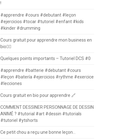
!
#apprendre #cours #debutant #leçon
#ejercicios #tocar #tutoriel #enfant #kids
#kinder #drumming
Cours gratuit pour apprendre mon business en
bio⛓️‍💥
Quelques points importants – Tutoriel DCS #0
#apprendre #batterie #debutant #cours
#leçon #batería #ejercicios #rythme #exercice
#lecciones
Cours gratuit en bio pour apprendre 🔗
COMMENT DESSINER PERSONNAGE DE DESSIN
ANIMÉ ? #tutorial #art #dessin #tutorials
#tutoriel #ytshorts
Ce petit chou a reçu une bonne leçon…