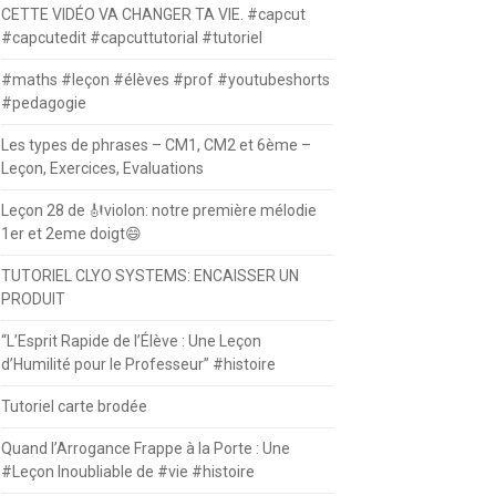
CETTE VIDÉO VA CHANGER TA VIE. #capcut
#capcutedit #capcuttutorial #tutoriel
#maths #leçon #élèves #prof #youtubeshorts
#pedagogie
Les types de phrases – CM1, CM2 et 6ème –
Leçon, Exercices, Evaluations
Leçon 28 de 🎻violon: notre première mélodie
1er et 2eme doigt😄
TUTORIEL CLYO SYSTEMS: ENCAISSER UN
PRODUIT
“L’Esprit Rapide de l’Élève : Une Leçon
d’Humilité pour le Professeur” #histoire
Tutoriel carte brodée
Quand l’Arrogance Frappe à la Porte : Une
#Leçon Inoubliable de #vie #histoire