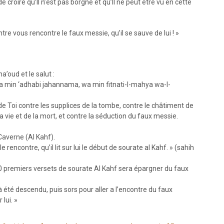
e croire qu’Il n’est pas borgne et qu’Il ne peut être vu en cette
ntre vous rencontre le faux messie, qu’il se sauve de lui ! »
a’oud et le salut :
wa min ‘adhabi jahannama, wa min fitnati-l-mahya wa-l-
de Toi contre les supplices de la tombe, contre le châtiment de
la vie et de la mort, et contre la séduction du faux messie.
Caverne (Al Kahf).
e rencontre, qu’il lit sur lui le début de sourate al Kahf. » (sahih
10 premiers versets de sourate Al Kahf sera épargner du faux
à été descendu, puis sors pour aller a l’encontre du faux
lui. »