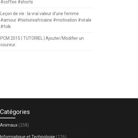
#coffee #shorts
Leçon de vie : la vrai valeur d’une femme
#amour #histoireafricaine #motivation #virale
#folk
PCM 2015 | TUTORIEL | Ajouter/Modifier un
coureur.
Catégories
Animaux
(258)
Informatique et Technologie
(126)