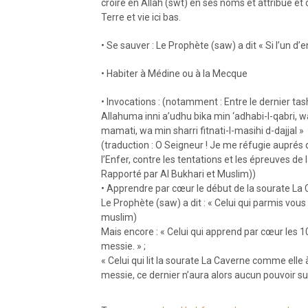
croire en Allah (swt) en ses noms et attribue et d
Terre et vie ici bas.
• Se sauver : Le Prophète (saw) a dit « Si l’un d’e
• Habiter à Médine ou à la Mecque
• Invocations : (notamment : Entre le dernier tash
Allahuma inni a’udhu bika min ‘adhabi-l-qabri, 
mamati, wa min sharri fitnati-l-masihi d-dajjal »
(traduction : O Seigneur ! Je me réfugie auprés 
l’Enfer, contre les tentations et les épreuves de 
Rapporté par Al Bukhari et Muslim))
• Apprendre par cœur le début de la sourate La 
Le Prophète (saw) a dit : « Celui qui parmis vous l
muslim)
Mais encore : « Celui qui apprend par cœur les 
messie. » ;
« Celui qui lit la sourate La Caverne comme elle 
messie, ce dernier n’aura alors aucun pouvoir sur 