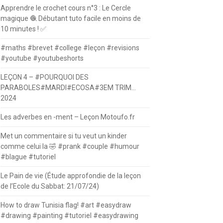
Apprendre le crochet cours n°3 : Le Cercle
magique 🧶 Débutant tuto facile en moins de
10 minutes ! ✅
#maths #brevet #college #leçon #revisions
#youtube #youtubeshorts
LEÇON 4 – #POURQUOI DES
PARABOLES#MARDI#ECOSA#3EM TRIM…
2024
Les adverbes en -ment – Leçon Motoufo.fr
Met un commentaire si tu veut un kinder
comme celui la 🤣 #prank #couple #humour
#blague #tutoriel
Le Pain de vie (Étude approfondie de la leçon
de l’Ecole du Sabbat: 21/07/24)
How to draw Tunisia flag! #art #easydraw
#drawing #painting #tutoriel #easydrawing