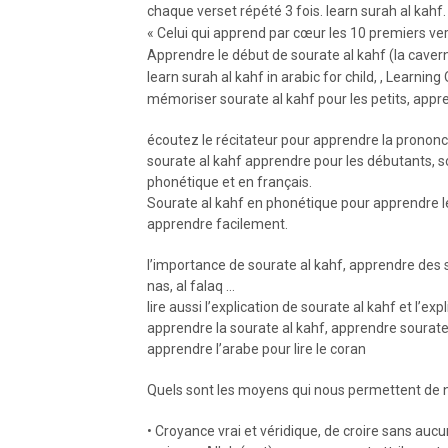
chaque verset répété 3 fois. learn surah al kahf.
« Celui qui apprend par cœur les 10 premiers ve
Apprendre le début de sourate al kahf (la cavern
learn surah al kahf in arabic for child, , Learni
mémoriser sourate al kahf pour les petits, appr
écoutez le récitateur pour apprendre la prononc
sourate al kahf apprendre pour les débutants, so
phonétique et en français.
Sourate al kahf en phonétique pour apprendre le 
apprendre facilement.
l’importance de sourate al kahf, apprendre des s
nas, al falaq …
lire aussi l’explication de sourate al kahf et l’exp
apprendre la sourate al kahf, apprendre sourate
apprendre l’arabe pour lire le coran
Quels sont les moyens qui nous permettent de 
• Croyance vrai et véridique, de croire sans auc