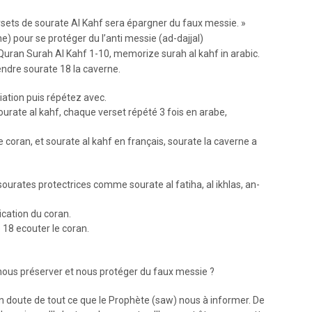
rsets de sourate Al Kahf sera épargner du faux messie. »
e) pour se protéger du l’anti messie (ad-dajjal)
ng Quran Surah Al Kahf 1-10, memorize surah al kahf in arabic.
endre sourate 18 la caverne.
iation puis répétez avec.
urate al kahf, chaque verset répété 3 fois en arabe,
coran, et sourate al kahf en français, sourate la caverne a
ourates protectrices comme sourate al fatiha, al ikhlas, an-
lication du coran.
 18 ecouter le coran.
nous préserver et nous protéger du faux messie ?
un doute de tout ce que le Prophète (saw) nous à informer. De