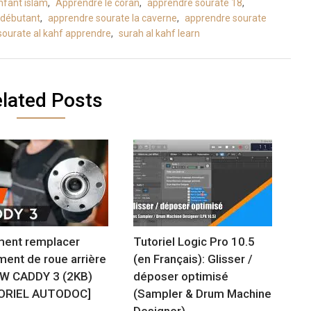
nfant islam
,
Apprendre le coran
,
apprendre sourate 18
,
 débutant
,
apprendre sourate la caverne
,
apprendre sourate
sourate al kahf apprendre
,
surah al kahf learn
lated Posts
ent remplacer
Tutoriel Logic Pro 10.5
ment de roue arrière
(en Français): Glisser /
W CADDY 3 (2KB)
déposer optimisé
ORIEL AUTODOC]
(Sampler & Drum Machine
Designer).