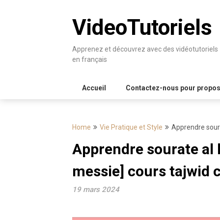
Skip
to
VideoTutoriels
content
Apprenez et découvrez avec des vidéotutoriels
en français
Accueil
Contactez-nous pour proposer
Home
Vie Pratique et Style
Apprendre sourat
Apprendre sourate al k
messie] cours tajwid c
19 mars 2024