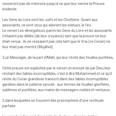
cesseront pas de mécroire jusqu’à ce que leur vienne la Preuve
évidente:
Les Gens du Livre sont les Juifs et les Chrétiens. Quant aux
associants, ce sont ceux qui adorent les statues, le feu.
Le verset Les dénégateurs parmi les Gens du Livre et les associants
n’étaient pas déliés (de leur croyance) tant que la preuve ne leur
était venue : ils ne cessaient pas cela tant que le Vrai (ce Coran) ne
leur était pas montré (Mujâhid).
2.un Messager, de la part d’Allah, qui leur récite des feuilles purifiées,
Cette preuve est explicitée par le verset un envoyé de par Dieu leur
récitant des tables incorruptibles, c’est à dire Muhammad et ce qu’il
récite du Coran grandiose transcrit dans des tables incorruptibles
gardées dans le sublime synode : aux termes de feuilles glorifiées,
sublimes et purifiées, aux mains de messagers nobles et vertueux.
3.dans lesquelles se trouvent des prescriptions d’une rectitude
parfaite.