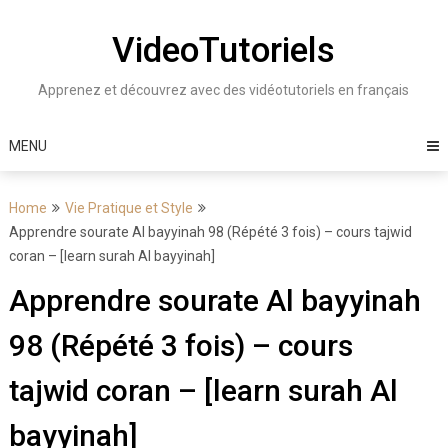
Skip
to
VideoTutoriels
content
Apprenez et découvrez avec des vidéotutoriels en français
MENU
Home
Vie Pratique et Style
Apprendre sourate Al bayyinah 98 (Répété 3 fois) – cours tajwid
coran – [learn surah Al bayyinah]
Apprendre sourate Al bayyinah
98 (Répété 3 fois) – cours
tajwid coran – [learn surah Al
bayyinah]