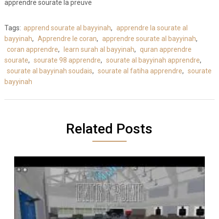
apprendre sourate la preuve
Tags:
apprend sourate al bayyinah
,
apprendre la sourate al
bayyinah
,
Apprendre le coran
,
apprendre sourate al bayyinah
,
coran apprendre
,
learn surah al bayyinah
,
quran apprendre
sourate
,
sourate 98 apprendre
,
sourate al bayyinah apprendre
,
sourate al bayyinah soudais
,
sourate al fatiha apprendre
,
sourate
bayyinah
Related Posts