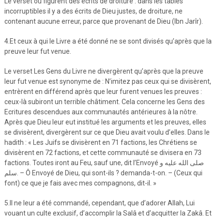
Le verset où figurent des écrits de droiture : dans les tables
incorruptibles il y a des écrits de Dieu justes, de droiture, ne
contenant aucune erreur, parce que provenant de Dieu (Ibn Jarîr).
4.Et ceux à qui le Livre a été donné ne se sont divisés qu’après que la
preuve leur fut venue.
Le verset Les Gens du Livre ne divergèrent qu’après que la preuve
leur fut venue est synonyme de : N’imitez pas ceux qui se divisèrent,
entrèrent en différend après que leur furent venues les preuves :
ceux-là subiront un terrible châtiment. Cela concerne les Gens des
Ecritures descendues aux communautés antérieures à la nôtre.
Après que Dieu leur eut institué les arguments et les preuves, elles
se divisèrent, divergèrent sur ce que Dieu avait voulu d’elles. Dans le
hadith : « Les Juifs se divisèrent en 71 factions, les Chrétiens se
divisèrent en 72 factions, et cette communauté se divisera en 73
factions. Toutes iront au Feu, sauf une, dit l’Envoyé صلى الله عليه و
سلم. – Ô Envoyé de Dieu, qui sont-ils ? demanda-t-on. – (Ceux qui
font) ce que je fais avec mes compagnons, dit-il. »
5.Il ne leur a été commandé, cependant, que d’adorer Allah, Lui
vouant un culte exclusif, d’accomplir la Salâ et d’acquitter la Zakâ. Et