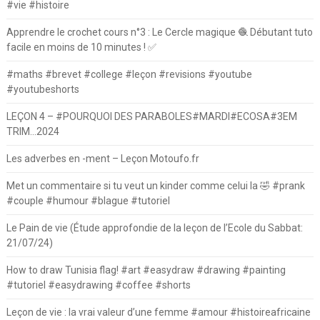
#vie #histoire
Apprendre le crochet cours n°3 : Le Cercle magique 🧶 Débutant tuto
facile en moins de 10 minutes ! ✅
#maths #brevet #college #leçon #revisions #youtube
#youtubeshorts
LEÇON 4 – #POURQUOI DES PARABOLES#MARDI#ECOSA#3EM
TRIM…2024
Les adverbes en -ment – Leçon Motoufo.fr
Met un commentaire si tu veut un kinder comme celui la 🤣 #prank
#couple #humour #blague #tutoriel
Le Pain de vie (Étude approfondie de la leçon de l’Ecole du Sabbat:
21/07/24)
How to draw Tunisia flag! #art #easydraw #drawing #painting
#tutoriel #easydrawing #coffee #shorts
Leçon de vie : la vrai valeur d’une femme #amour #histoireafricaine