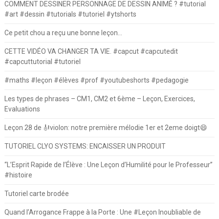
COMMENT DESSINER PERSONNAGE DE DESSIN ANIMÉ ? #tutorial
#art #dessin #tutorials #tutoriel #ytshorts
Ce petit chou a reçu une bonne leçon…
CETTE VIDÉO VA CHANGER TA VIE. #capcut #capcutedit
#capcuttutorial #tutoriel
#maths #leçon #élèves #prof #youtubeshorts #pedagogie
Les types de phrases – CM1, CM2 et 6ème – Leçon, Exercices,
Evaluations
Leçon 28 de 🎻violon: notre première mélodie 1er et 2eme doigt😄
TUTORIEL CLYO SYSTEMS: ENCAISSER UN PRODUIT
“L’Esprit Rapide de l’Élève : Une Leçon d’Humilité pour le Professeur”
#histoire
Tutoriel carte brodée
Quand l’Arrogance Frappe à la Porte : Une #Leçon Inoubliable de