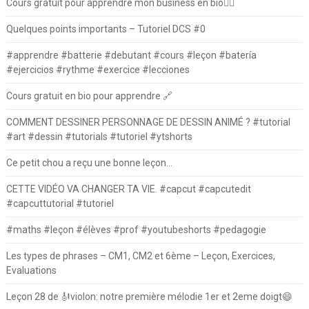
Cours gratuit pour apprendre mon business en bio⛓️‍💥
Quelques points importants – Tutoriel DCS #0
#apprendre #batterie #debutant #cours #leçon #batería
#ejercicios #rythme #exercice #lecciones
Cours gratuit en bio pour apprendre 🔗
COMMENT DESSINER PERSONNAGE DE DESSIN ANIMÉ ? #tutorial
#art #dessin #tutorials #tutoriel #ytshorts
Ce petit chou a reçu une bonne leçon…
CETTE VIDÉO VA CHANGER TA VIE. #capcut #capcutedit
#capcuttutorial #tutoriel
#maths #leçon #élèves #prof #youtubeshorts #pedagogie
Les types de phrases – CM1, CM2 et 6ème – Leçon, Exercices,
Evaluations
Leçon 28 de 🎻violon: notre première mélodie 1er et 2eme doigt😄