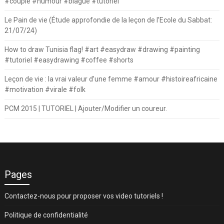
#couple #humour #blague #tutoriel
Le Pain de vie (Étude approfondie de la leçon de l’Ecole du Sabbat:
21/07/24)
How to draw Tunisia flag! #art #easydraw #drawing #painting
#tutoriel #easydrawing #coffee #shorts
Leçon de vie : la vrai valeur d’une femme #amour #histoireafricaine
#motivation #virale #folk
PCM 2015 | TUTORIEL | Ajouter/Modifier un coureur.
Pages
Contactez-nous pour proposer vos video tutoriels !
Politique de confidentialité