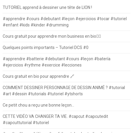
TUTORIEL apprend à dessiner une tête de LION !
#apprendre #cours #debutant #leçon #ejercicios #tocar #tutoriel
#enfant #kids #kinder #drumming
Cours gratuit pour apprendre mon business en bio⛓️‍💥
Quelques points importants – Tutoriel DCS #0
#apprendre #batterie #debutant #cours #leçon #batería
#ejercicios #rythme #exercice #lecciones
Cours gratuit en bio pour apprendre 🔗
COMMENT DESSINER PERSONNAGE DE DESSIN ANIMÉ ? #tutorial
#art #dessin #tutorials #tutoriel #ytshorts
Ce petit chou a reçu une bonne leçon…
CETTE VIDÉO VA CHANGER TA VIE. #capcut #capcutedit
#capcuttutorial #tutoriel