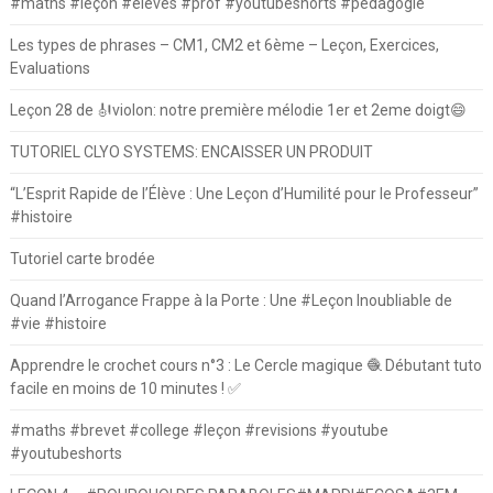
#maths #leçon #élèves #prof #youtubeshorts #pedagogie
Les types de phrases – CM1, CM2 et 6ème – Leçon, Exercices,
Evaluations
Leçon 28 de 🎻violon: notre première mélodie 1er et 2eme doigt😄
TUTORIEL CLYO SYSTEMS: ENCAISSER UN PRODUIT
“L’Esprit Rapide de l’Élève : Une Leçon d’Humilité pour le Professeur”
#histoire
Tutoriel carte brodée
Quand l’Arrogance Frappe à la Porte : Une #Leçon Inoubliable de
#vie #histoire
Apprendre le crochet cours n°3 : Le Cercle magique 🧶 Débutant tuto
facile en moins de 10 minutes ! ✅
#maths #brevet #college #leçon #revisions #youtube
#youtubeshorts