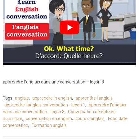
apprendre l’anglais dans une conversation – leçon 8
Tags:
anglais
,
apprendre in english
,
apprendre l'anglais
,
apprendre l'anglais conversation - leçon 1
,
apprendre l'anglais
dans une conversation - leçon 8
,
Conversation de date de
nourriture
,
conversation en english
,
cours d anglais
,
Food date
conversation
,
Formation anglais