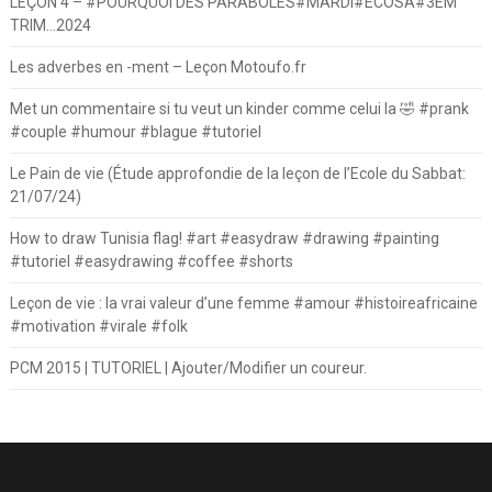
LEÇON 4 – #POURQUOI DES PARABOLES#MARDI#ECOSA#3EM
TRIM…2024
Les adverbes en -ment – Leçon Motoufo.fr
Met un commentaire si tu veut un kinder comme celui la 🤣 #prank
#couple #humour #blague #tutoriel
Le Pain de vie (Étude approfondie de la leçon de l’Ecole du Sabbat:
21/07/24)
How to draw Tunisia flag! #art #easydraw #drawing #painting
#tutoriel #easydrawing #coffee #shorts
Leçon de vie : la vrai valeur d’une femme #amour #histoireafricaine
#motivation #virale #folk
PCM 2015 | TUTORIEL | Ajouter/Modifier un coureur.