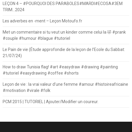
LEÇON 4 – #POURQUOI DES PARABOLES#MARDI#ECOSA#3EM
TRIM…2024
Les adverbes en -ment – Leçon Motoufo.fr
Met un commentaire si tu veut un kinder comme celui la 🤣 #prank
#couple #humour #blague #tutoriel
Le Pain de vie (Étude approfondie de la leçon de l’Ecole du Sabbat:
21/07/24)
How to draw Tunisia flag! #art #easydraw #drawing #painting
#tutoriel #easydrawing #coffee #shorts
Leçon de vie : la vrai valeur d’une femme #amour #histoireafricaine
#motivation #virale #folk
PCM 2015 | TUTORIEL | Ajouter/Modifier un coureur.