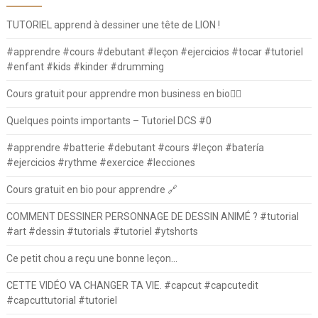
TUTORIEL apprend à dessiner une tête de LION !
#apprendre #cours #debutant #leçon #ejercicios #tocar #tutoriel
#enfant #kids #kinder #drumming
Cours gratuit pour apprendre mon business en bio⛓️‍💥
Quelques points importants – Tutoriel DCS #0
#apprendre #batterie #debutant #cours #leçon #batería
#ejercicios #rythme #exercice #lecciones
Cours gratuit en bio pour apprendre 🔗
COMMENT DESSINER PERSONNAGE DE DESSIN ANIMÉ ? #tutorial
#art #dessin #tutorials #tutoriel #ytshorts
Ce petit chou a reçu une bonne leçon…
CETTE VIDÉO VA CHANGER TA VIE. #capcut #capcutedit
#capcuttutorial #tutoriel