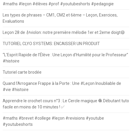
#maths #leçon #élèves #prof #youtubeshorts #pedagogie
Les types de phrases – CM1, CM2 et 6ème – Leçon, Exercices,
Evaluations
Leçon 28 de 🎻violon: notre première mélodie 1er et 2eme doigt😄
TUTORIEL CLYO SYSTEMS: ENCAISSER UN PRODUIT
“L’Esprit Rapide de l’Élève : Une Leçon d’Humilité pour le Professeur”
#histoire
Tutoriel carte brodée
Quand l’Arrogance Frappe à la Porte : Une #Leçon Inoubliable de
#vie #histoire
Apprendre le crochet cours n°3 : Le Cercle magique 🧶 Débutant tuto
facile en moins de 10 minutes ! ✅
#maths #brevet #college #leçon #revisions #youtube
#youtubeshorts