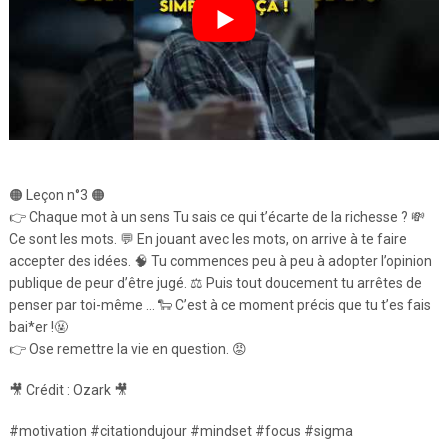
🟠 Leçon n°3 🟠
👉 Chaque mot à un sens Tu sais ce qui t’écarte de la richesse ? 💸
Ce sont les mots. 💬 En jouant avec les mots, on arrive à te faire
accepter des idées. 🧠 Tu commences peu à peu à adopter l’opinion
publique de peur d’être jugé. ⚖️ Puis tout doucement tu arrêtes de
penser par toi-même … 🐑 C’est à ce moment précis que tu t’es fais
bai*er !🤬
👉 Ose remettre la vie en question. 😡
🎥 Crédit : Ozark 🎥
#motivation #citationdujour #mindset #focus #sigma