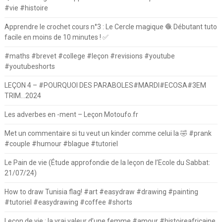
#vie #histoire
Apprendre le crochet cours n°3 : Le Cercle magique 🧶 Débutant tuto
facile en moins de 10 minutes ! ✅
#maths #brevet #college #leçon #revisions #youtube
#youtubeshorts
LEÇON 4 – #POURQUOI DES PARABOLES#MARDI#ECOSA#3EM
TRIM…2024
Les adverbes en -ment – Leçon Motoufo.fr
Met un commentaire si tu veut un kinder comme celui la 🤣 #prank
#couple #humour #blague #tutoriel
Le Pain de vie (Étude approfondie de la leçon de l’Ecole du Sabbat:
21/07/24)
How to draw Tunisia flag! #art #easydraw #drawing #painting
#tutoriel #easydrawing #coffee #shorts
Leçon de vie : la vrai valeur d’une femme #amour #histoireafricaine