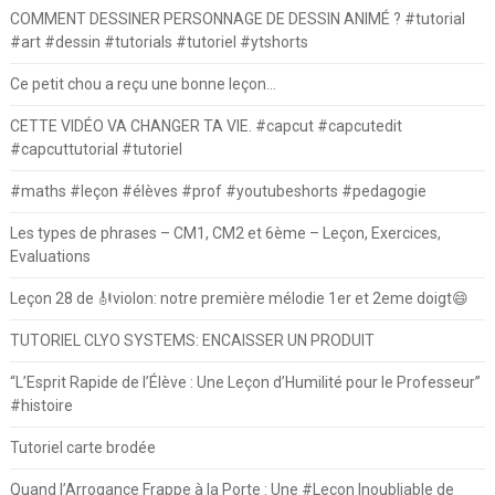
COMMENT DESSINER PERSONNAGE DE DESSIN ANIMÉ ? #tutorial
#art #dessin #tutorials #tutoriel #ytshorts
Ce petit chou a reçu une bonne leçon…
CETTE VIDÉO VA CHANGER TA VIE. #capcut #capcutedit
#capcuttutorial #tutoriel
#maths #leçon #élèves #prof #youtubeshorts #pedagogie
Les types de phrases – CM1, CM2 et 6ème – Leçon, Exercices,
Evaluations
Leçon 28 de 🎻violon: notre première mélodie 1er et 2eme doigt😄
TUTORIEL CLYO SYSTEMS: ENCAISSER UN PRODUIT
“L’Esprit Rapide de l’Élève : Une Leçon d’Humilité pour le Professeur”
#histoire
Tutoriel carte brodée
Quand l’Arrogance Frappe à la Porte : Une #Leçon Inoubliable de