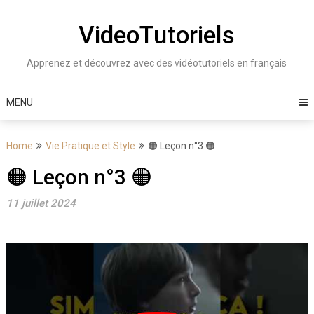
Skip
to
VideoTutoriels
content
Apprenez et découvrez avec des vidéotutoriels en français
MENU
Home
Vie Pratique et Style
🟠 Leçon n°3 🟠
🟠 Leçon n°3 🟠
11 juillet 2024