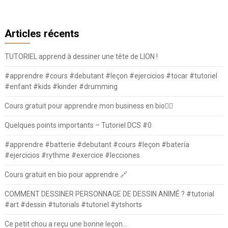
Articles récents
TUTORIEL apprend à dessiner une tête de LION !
#apprendre #cours #debutant #leçon #ejercicios #tocar #tutoriel
#enfant #kids #kinder #drumming
Cours gratuit pour apprendre mon business en bio⛓️‍💥
Quelques points importants – Tutoriel DCS #0
#apprendre #batterie #debutant #cours #leçon #batería
#ejercicios #rythme #exercice #lecciones
Cours gratuit en bio pour apprendre 🔗
COMMENT DESSINER PERSONNAGE DE DESSIN ANIMÉ ? #tutorial
#art #dessin #tutorials #tutoriel #ytshorts
Ce petit chou a reçu une bonne leçon…