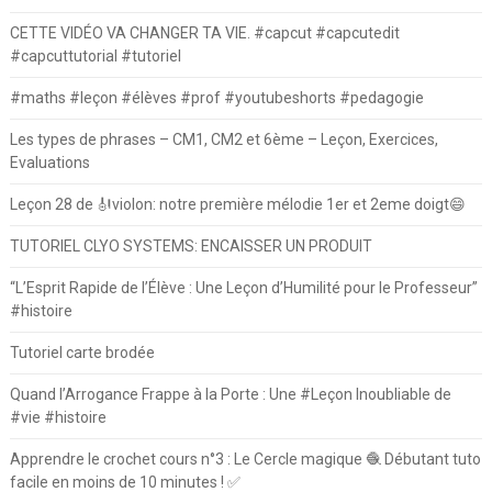
CETTE VIDÉO VA CHANGER TA VIE. #capcut #capcutedit
#capcuttutorial #tutoriel
#maths #leçon #élèves #prof #youtubeshorts #pedagogie
Les types de phrases – CM1, CM2 et 6ème – Leçon, Exercices,
Evaluations
Leçon 28 de 🎻violon: notre première mélodie 1er et 2eme doigt😄
TUTORIEL CLYO SYSTEMS: ENCAISSER UN PRODUIT
“L’Esprit Rapide de l’Élève : Une Leçon d’Humilité pour le Professeur”
#histoire
Tutoriel carte brodée
Quand l’Arrogance Frappe à la Porte : Une #Leçon Inoubliable de
#vie #histoire
Apprendre le crochet cours n°3 : Le Cercle magique 🧶 Débutant tuto
facile en moins de 10 minutes ! ✅