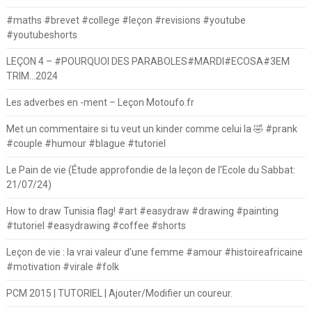
#maths #brevet #college #leçon #revisions #youtube
#youtubeshorts
LEÇON 4 – #POURQUOI DES PARABOLES#MARDI#ECOSA#3EM
TRIM…2024
Les adverbes en -ment – Leçon Motoufo.fr
Met un commentaire si tu veut un kinder comme celui la 🤣 #prank
#couple #humour #blague #tutoriel
Le Pain de vie (Étude approfondie de la leçon de l’Ecole du Sabbat:
21/07/24)
How to draw Tunisia flag! #art #easydraw #drawing #painting
#tutoriel #easydrawing #coffee #shorts
Leçon de vie : la vrai valeur d’une femme #amour #histoireafricaine
#motivation #virale #folk
PCM 2015 | TUTORIEL | Ajouter/Modifier un coureur.